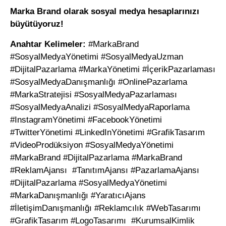
Marka Brand olarak sosyal medya hesaplarınızı
büyütüyoruz!
Anahtar Kelimeler:
#MarkaBrand
#SosyalMedyaYönetimi #SosyalMedyaUzman
#DijitalPazarlama #MarkaYönetimi #İçerikPazarlaması
#SosyalMedyaDanışmanlığı #OnlinePazarlama
#MarkaStratejisi #SosyalMedyaPazarlaması
#SosyalMedyaAnalizi #SosyalMedyaRaporlama
#InstagramYönetimi #FacebookYönetimi
#TwitterYönetimi #LinkedInYönetimi #GrafikTasarım
#VideoProdüksiyon #SosyalMedyaYönetimi
#MarkaBrand #DijitalPazarlama #MarkaBrand
#ReklamAjansı #TanıtımAjansı #PazarlamaAjansı
#DijitalPazarlama #SosyalMedyaYönetimi
#MarkaDanışmanlığı #YaratıcıAjans
#İletişimDanışmanlığı #Reklamcılık #WebTasarımı
#GrafikTasarım #LogoTasarımı #KurumsalKimlik