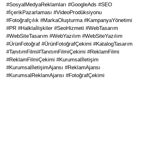
#SosyalMedyaReklamları #GoogleAds #SEO
#İçerikPazarlaması #VideoProdüksiyonu
#Fotoğrafçılık #MarkaOluşturma #KampanyaYönetimi
#PR #Halklaİlişkiler #SeoHizmeti #WebTasarım
#WebSiteTasarım #WebYazılım #WebSiteYazılım
#ÜrünFotoğraf #ÜrünFotoğrafÇekimi #KatalogTasarım
#TanıtımFilmi#TanıtımFilmiÇekimi #ReklamFilmi
#ReklamFilmiÇekimi #Kurumsalİletişim
#KurumsalİletişimAjansı #ReklamAjansı
#KurumsalReklamAjansı #FotoğrafÇekimi